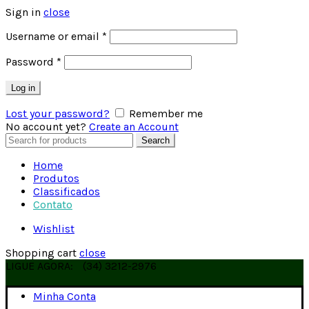
Sign in
close
Username or email
*
Password
*
Log in
Lost your password?
Remember me
No account yet?
Create an Account
Search
Search
for:
Home
Produtos
Classificados
Contato
Wishlist
Shopping cart
close
LIGUE AGORA:
(34) 3212-2976
Minha Conta